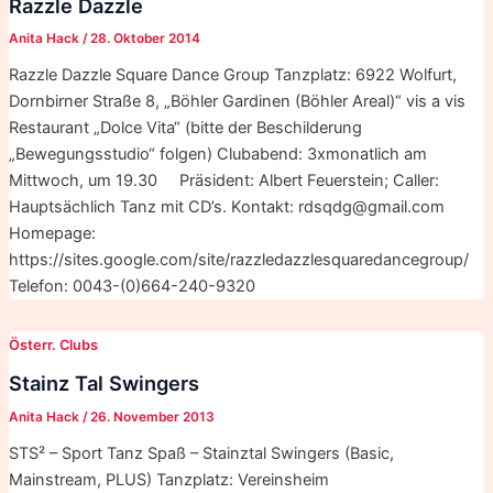
Razzle Dazzle
Anita Hack
/
28. Oktober 2014
Razzle Dazzle Square Dance Group Tanzplatz: 6922 Wolfurt,
Dornbirner Straße 8, „Böhler Gardinen (Böhler Areal)“ vis a vis
Restaurant „Dolce Vita“ (bitte der Beschilderung
„Bewegungsstudio“ folgen) Clubabend: 3xmonatlich am
Mittwoch, um 19.30 Präsident: Albert Feuerstein; Caller:
Hauptsächlich Tanz mit CD’s. Kontakt: rdsqdg@gmail.com
Homepage:
https://sites.google.com/site/razzledazzlesquaredancegroup/
Telefon: 0043-(0)664-240-9320
Österr. Clubs
Stainz Tal Swingers
Anita Hack
/
26. November 2013
STS² – Sport Tanz Spaß – Stainztal Swingers (Basic,
Mainstream, PLUS) Tanzplatz: Vereinsheim