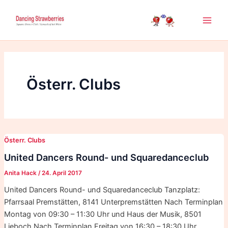
Zum
Inhalt
Main
springen
Men
Österr. Clubs
Österr. Clubs
United Dancers Round- und Squaredanceclub
Anita Hack
/
24. April 2017
United Dancers Round- und Squaredanceclub Tanzplatz:
Pfarrsaal Premstätten, 8141 Unterpremstätten Nach Terminplan
Montag von 09:30 – 11:30 Uhr und Haus der Musik, 8501
Lieboch Nach Terminplan Freitag von 16:30 – 18:30 Uhr