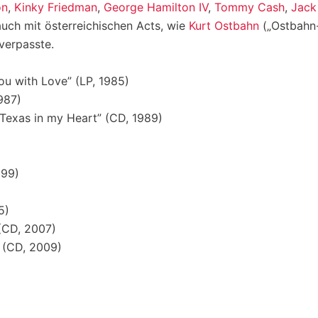
on
,
Kinky Friedman
,
George Hamilton IV
,
Tommy Cash
,
Jack
auch mit österreichischen Acts, wie
Kurt Ostbahn
(„Ostbahn-
erpasste.
u with Love” (LP, 1985)
987)
 Texas in my Heart” (CD, 1989)
999)
5)
(CD, 2007)
“ (CD, 2009)