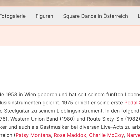
Fotogalerie
Figuren
Square Dance in Österreich
e 1953 in Wien geboren und hat seit seinem fünften Lebensj
sikinstrumenten gelernt. 1975 erhielt er seine erste
Pedal 
ie Steelguitar zu seinem Lieblingsinstrument. In den folge
6), Western Union Band (1980) und Route Sixty-Six (1982).
ker und auch als Gastmusiker bei diversen Live-Acts zu arb
rreich (
Patsy Montana
,
Rose Maddox
,
Charlie McCoy
,
Narve