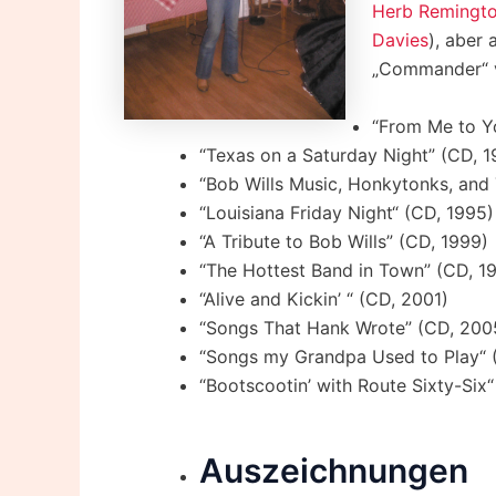
Herb Remingt
Davies
), aber 
„Commander“ v
“From Me to Yo
“Texas on a Saturday Night” (CD, 1
“Bob Wills Music, Honkytonks, and
“Louisiana Friday Night“ (CD, 1995)
“A Tribute to Bob Wills” (CD, 1999)
“The Hottest Band in Town” (CD, 1
“Alive and Kickin’ “ (CD, 2001)
“Songs That Hank Wrote” (CD, 200
“Songs my Grandpa Used to Play“ 
“Bootscootin’ with Route Sixty-Six
Auszeichnungen